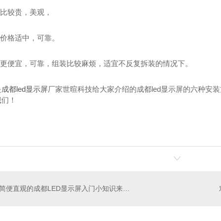
式比较贵，美观，
式价格适中，可靠。
栓式更便宜，可靠，组装比较麻烦，适宜不反复拆装的情况下。
是
成都led显示屏
厂家世暄科技给大家介绍的成都led显示屏的六种安
我们！
简便直观的成都LED显示屏入门小知识来啦！