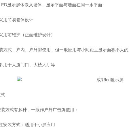
个LED显示屏体嵌入墙体，显示平面与墙面在同一水平面
ED显示屏
成都室内LED显示屏设计
成都户
般采用简易箱体设计
般采用前维护（正面维护设计）
安装方式，户内、户外都使用，但一般应用与小间距且显示面积不大的
般多用于大厦门口、大楼大厅等
柱式
安装方式有多种，一般作户外广告牌使用：
立柱安装方式：适用于小屏应用