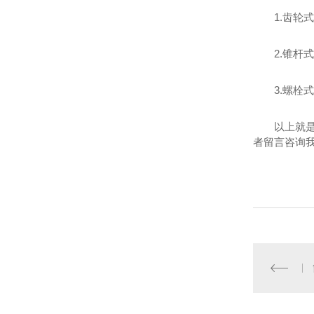
1.齿轮
2.锥杆
3.螺
以上就
者留言咨询