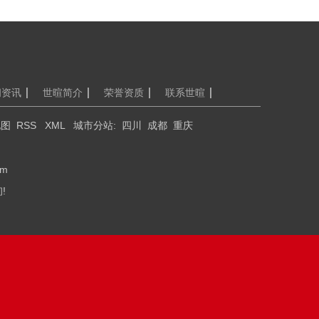
闻资讯
世暄简介
荣誉资质
联系世暄
地图
RSS
XML
城市分站
:
四川
成都
重庆
om
!