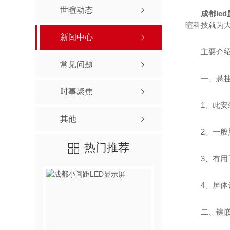
世暄动态
成都le
暄科技就为大
新闻中心
主要介
常见问题
一、悬
时事聚焦
1、此
其他
2、一
热门推荐
3、有
4、屏
二、镶