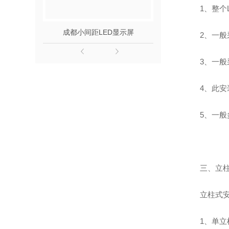
1、整
成都小间距LED显示屏
四川室内L
2、一
3、一
4、此
5、一
三、立
立柱式
1、单