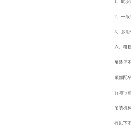
1、此
2、一般
3、多
六、租
吊装屏不
顶部配
行与行
吊装机
有以下