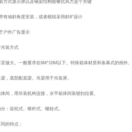
安装方式显示屏以及钢架结构能够抗风力是个关键
带有倾斜角度安装，或者模组采用斜8°设计
用于户外广告显示
赁吊装方式
宜做大。一般要求在6M*10M以下。特殊箱体材质和条幕式的例外
吊梁，底部配底梁。吊梁用于吊装屏。
箱体间，用吊装机构连接，水平箱体间装锁扣拉紧。
构分：齿轮式、锥杆式、螺栓式。
不同的特点：